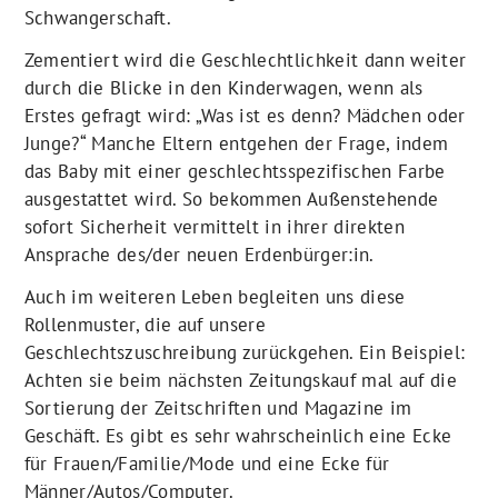
Schwangerschaft.
Zementiert wird die Geschlechtlichkeit dann weiter
durch die Blicke in den Kinderwagen, wenn als
Erstes gefragt wird: „Was ist es denn? Mädchen oder
Junge?“ Manche Eltern entgehen der Frage, indem
das Baby mit einer geschlechtsspezifischen Farbe
ausgestattet wird. So bekommen Außenstehende
sofort Sicherheit vermittelt in ihrer direkten
Ansprache des/der neuen Erdenbürger:in.
Auch im weiteren Leben begleiten uns diese
Rollenmuster, die auf unsere
Geschlechtszuschreibung zurückgehen. Ein Beispiel:
Achten sie beim nächsten Zeitungskauf mal auf die
Sortierung der Zeitschriften und Magazine im
Geschäft. Es gibt es sehr wahrscheinlich eine Ecke
für Frauen/Familie/Mode und eine Ecke für
Männer/Autos/Computer.