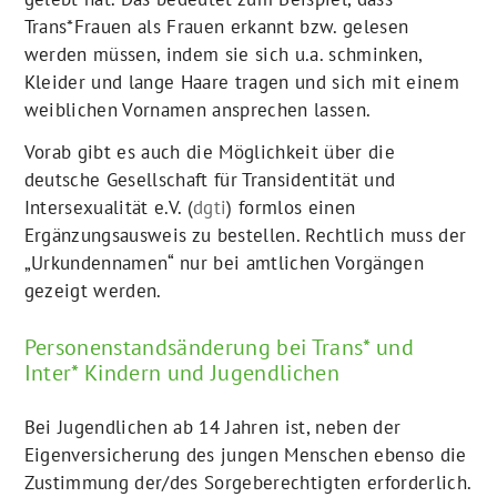
Trans*Frauen als Frauen erkannt bzw. gelesen
werden müssen, indem sie sich u.a. schminken,
Kleider und lange Haare tragen und sich mit einem
weiblichen Vornamen ansprechen lassen.
Vorab gibt es auch die Möglichkeit über die
deutsche Gesellschaft für Transidentität und
Intersexualität e.V. (
dgti
) formlos einen
Ergänzungsausweis zu bestellen. Rechtlich muss der
„Urkundennamen“ nur bei amtlichen Vorgängen
gezeigt werden.
Personenstandsänderung bei Trans* und
Inter* Kindern und Jugendlichen
Bei Jugendlichen ab 14 Jahren ist, neben der
Eigenversicherung des jungen Menschen ebenso die
Zustimmung der/des Sorgeberechtigten erforderlich.