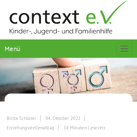
Menü
Britta Schlüter
04. Oktober 2022
Erziehungsstellenalltag
14 Minuten Lesezeit