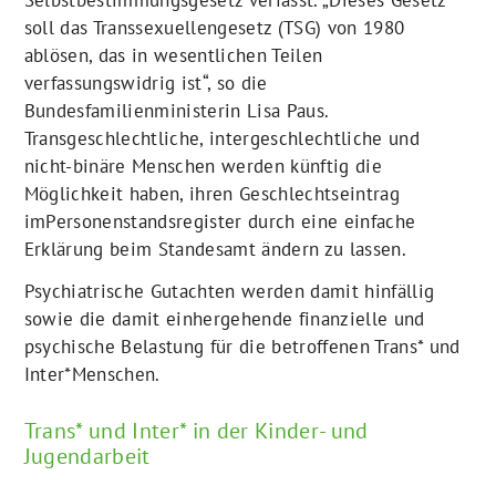
soll das Transsexuellengesetz (TSG) von 1980
ablösen, das in wesentlichen Teilen
verfassungswidrig ist“, so die
Bundesfamilienministerin Lisa Paus.
Transgeschlechtliche, intergeschlechtliche und
nicht-binäre Menschen werden künftig die
Möglichkeit haben, ihren Geschlechtseintrag
imPersonenstandsregister durch eine einfache
Erklärung beim Standesamt ändern zu lassen.
Psychiatrische Gutachten werden damit hinfällig
sowie die damit einhergehende finanzielle und
psychische Belastung für die betroffenen Trans* und
Inter*Menschen.
Trans* und Inter* in der Kinder- und
Jugendarbeit