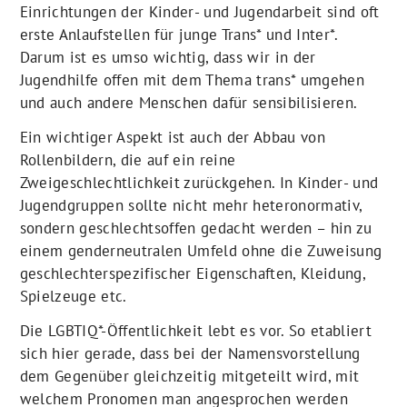
Einrichtungen der Kinder- und Jugendarbeit sind oft
erste Anlaufstellen für junge Trans* und Inter*.
Darum ist es umso wichtig, dass wir in der
Jugendhilfe offen mit dem Thema trans* umgehen
und auch andere Menschen dafür sensibilisieren.
Ein wichtiger Aspekt ist auch der Abbau von
Rollenbildern, die auf ein reine
Zweigeschlechtlichkeit zurückgehen. In Kinder- und
Jugendgruppen sollte nicht mehr heteronormativ,
sondern geschlechtsoffen gedacht werden – hin zu
einem genderneutralen Umfeld ohne die Zuweisung
geschlechterspezifischer Eigenschaften, Kleidung,
Spielzeuge etc.
Die LGBTIQ*-Öffentlichkeit lebt es vor. So etabliert
sich hier gerade, dass bei der Namensvorstellung
dem Gegenüber gleichzeitig mitgeteilt wird, mit
welchem Pronomen man angesprochen werden