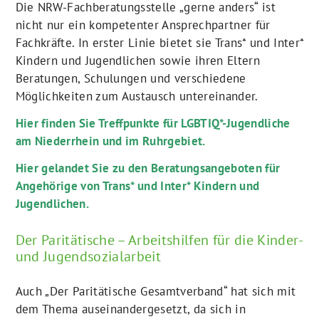
Die NRW-Fachberatungsstelle „gerne anders“ ist
nicht nur ein kompetenter Ansprechpartner für
Fachkräfte. In erster Linie bietet sie Trans* und Inter*
Kindern und Jugendlichen sowie ihren Eltern
Beratungen, Schulungen und verschiedene
Möglichkeiten zum Austausch untereinander.
Hier finden Sie Treffpunkte für LGBTIQ*-Jugendliche
am Niederrhein und im Ruhrgebiet.
Hier gelandet Sie zu den Beratungsangeboten für
Angehörige von Trans* und Inter* Kindern und
Jugendlichen.
Der Paritätische – Arbeitshilfen für die Kinder-
und Jugendsozialarbeit
Auch „Der Paritätische Gesamtverband“ hat sich mit
dem Thema auseinandergesetzt, da sich in