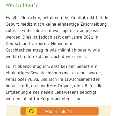
Was ist inter*?
Es gibt Menschen, bei denen der Genitaltrakt bei der
Geburt medizinisch keine eindeutige Zuschreibung
zulässt. Früher durfte dieser operativ angepasst
werden. Dies ist jedoch seit dem Jahre 2021 in
Deutschland verboten. Neben dem
Geschlechtseintrag m wie männlich oder w wie
weiblich gibt es daher auch d wie divers.
Es ist ebenso möglich, dass bei der Geburt ein
eindeutiges Geschlechtsmerkmal erkannt wurde,
Penis oder Vulva, und sich im Erwachsenenalter
herausstellt, dass weitere Organe, die z.B. für die
Entstehung eines neuen Lebewesens benötigt
werden, nicht im Körper angelegt sind.