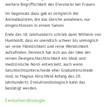
weitere Begrifflichkeit des Eierstocks bei Frauen.
Im Gegensatz dazu gab es zeitgleich die
Animalkulisten, die das Gleiche annahmen, nur
eingeschlossen in einem Samen.
Ende des 18. Jahrhunderts schrieb dann Wilhelm von
Humboldt, dass es unendlich schwer bis unmöglich
sei reine Männlichkeit und reine Weiblichkeit
aufzufinden. Dennoch hat sich aus der Idee der
reinen Zweigeschlechtlichkeit ein Ideal und
medizinische Norm entwickelt, auch wenn
Geschlechtsunterschiede eher Gradunterschiede
sind, so Magnus Hirschfeld Anfang des 20.
Jahrhunderts. Evolutionsbiologisch kann das
bestätigt werden.
Evolutionsbiologie