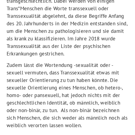
transgeschlechtlich. Dabei werden von einigen
Trans*Menschen die Worte transsexuell oder
Transsexualität abgelehnt, da diese Begriffe Anfang
des 20. Jahrhunderts in der Medizin entstanden sind,
um die Menschen zu pathologisieren und sie damit
als krank zu klassifizieren. Im Jahre 2018 wurde
Transsexualität aus der Liste der psychischen
Erkrankungen gestrichen.
Zudem lässt die Wortendung -sexualität oder -
sexuell vermuten, dass Transsexualität etwas mit
sexueller Orientierung zu tun haben könnte. Die
sexuelle Orientierung eines Menschen, ob hetero-,
homo- oder pansexuell, hat jedoch nichts mit der
geschlechtlichen Identität, ob männlich, weiblich
oder non-binär, zu tun. Als non-binär bezeichnen
sich Menschen, die sich weder als männlich noch als
weiblich verorten lassen wollen.