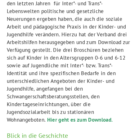
den letzten Jahren für Inter*- und Trans*-
Lebenswelten politische und gesetzliche
Neuerungen ergeben haben, die auch die soziale
Arbeit und pädagogische Praxis in der Kinder- und
Jugendhilfe verändern. Hierzu hat der Verband drei
Arbeitshilfen herausgegeben und zum Download zur
Verfügung gestellt. Die drei Broschüren beziehen
sich auf Kinder in den Altersgruppen 0-6 und 6-12
sowie auf Jugendliche mit Inter*- bzw. Trans*-
Identität und ihre spezifischen Bedarfe in den
unterschiedlichen Angeboten der Kinder- und
Jugendhilfe, angefangen bei den
Schwangerschaftsberatungsstellen, den
Kindertageseinrichtungen, über die
Jugendsozialarbeit bis zu stationären
Wohnangeboten.
Hier geht es zum Download.
Blick in die Geschichte