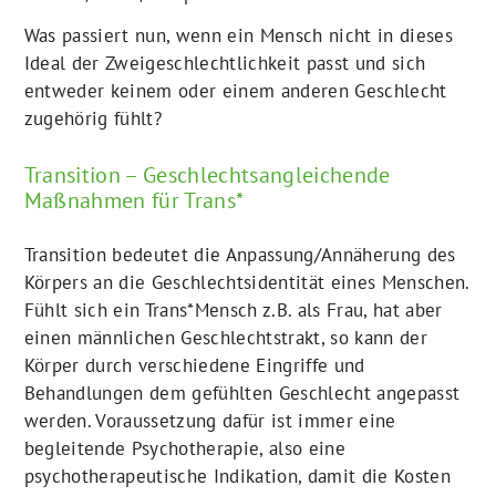
Was passiert nun, wenn ein Mensch nicht in dieses
Ideal der Zweigeschlechtlichkeit passt und sich
entweder keinem oder einem anderen Geschlecht
zugehörig fühlt?
Transition – Geschlechtsangleichende
Maßnahmen für Trans*
Transition bedeutet die Anpassung/Annäherung des
Körpers an die Geschlechtsidentität eines Menschen.
Fühlt sich ein Trans*Mensch z.B. als Frau, hat aber
einen männlichen Geschlechtstrakt, so kann der
Körper durch verschiedene Eingriffe und
Behandlungen dem gefühlten Geschlecht angepasst
werden. Voraussetzung dafür ist immer eine
begleitende Psychotherapie, also eine
psychotherapeutische Indikation, damit die Kosten