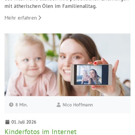
mit ätherischen Ölen im Familienalltag.
Mehr erfahren
8 Min.
Nico Hoffmann
01. Juli 2026
Kinderfotos im Internet