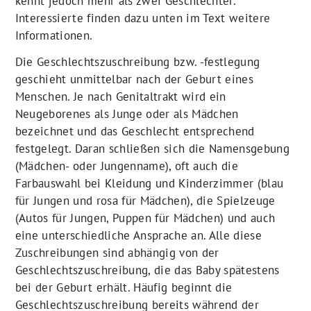
kennt jedoch mehr als zwei Geschlechter.
Interessierte finden dazu unten im Text weitere
Informationen.
Die Geschlechtszuschreibung bzw. -festlegung
geschieht unmittelbar nach der Geburt eines
Menschen. Je nach Genitaltrakt wird ein
Neugeborenes als Junge oder als Mädchen
bezeichnet und das Geschlecht entsprechend
festgelegt. Daran schließen sich die Namensgebung
(Mädchen- oder Jungenname), oft auch die
Farbauswahl bei Kleidung und Kinderzimmer (blau
für Jungen und rosa für Mädchen), die Spielzeuge
(Autos für Jungen, Puppen für Mädchen) und auch
eine unterschiedliche Ansprache an. Alle diese
Zuschreibungen sind abhängig von der
Geschlechtszuschreibung, die das Baby spätestens
bei der Geburt erhält. Häufig beginnt die
Geschlechtszuschreibung bereits während der