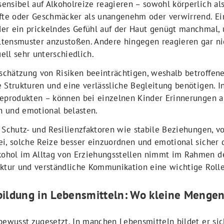
ensibel auf Alkoholreize reagieren – sowohl körperlich al
e oder Geschmäcker als unangenehm oder verwirrend. Ein 
er ein prickelndes Gefühl auf der Haut genügt manchmal, 
tensmuster anzustoßen. Andere hingegen reagieren gar nic
ll sehr unterschiedlich.
chätzung von Risiken beeinträchtigen, weshalb betroffene
e Strukturen und eine verlässliche Begleitung benötigen. 
geprodukten – können bei einzelnen Kinder Erinnerungen a
 und emotional belasten.
 Schutz- und Resilienzfaktoren wie stabile Beziehungen, v
ei, solche Reize besser einzuordnen und emotional sicher
ohol im Alltag von Erziehungsstellen nimmt im Rahmen de
uktur und verständliche Kommunikation eine wichtige Rolle
bildung in Lebensmitteln: Wo kleine Menge
bewusst zugesetzt. In manchen Lebensmitteln bildet er sic