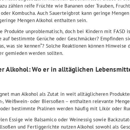
zu zählen reife Früchte wie Bananen oder Trauben, Fruchts
ke oder Kombucha. Auch Sauerteigbrot kann geringe Mengen 
eringe Mengen Alkohol enthalten sein.
se Produkte unproblematisch, doch bei Kindern mit FASD ist
e auf bestimmte Gerüche oder Geschmäcker? Empfinden sie
was, was sie kennen“? Solche Reaktionen können Hinweise d
er gemieden werden sollten.
r Alkohol: Wo er in alltäglichen Lebensmi
net man Alkohol als Zutat in weit alltäglicheren Produkte
n-, Weißwein- oder Biersoßen – enthalten relevante Menge
oder bestimmte Pralinen werden häufig mit Likör oder Ru
elen Essige wie Balsamico oder Weinessig sowie Backzutate
illsoßen und Fertiggerichte nutzen Alkohol sowohl als Ges