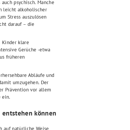
s auch psychisch. Manche
leicht alkoholischer
um Stress auszulösen
ht darauf – die
 Kinder klare
Intensive Gerüche -etwa
us früheren
orhersehbare Abläufe und
 damit umzugehen. Der
r Prävention vor allem
 ein.
n entstehen können
h auf natürliche Weise