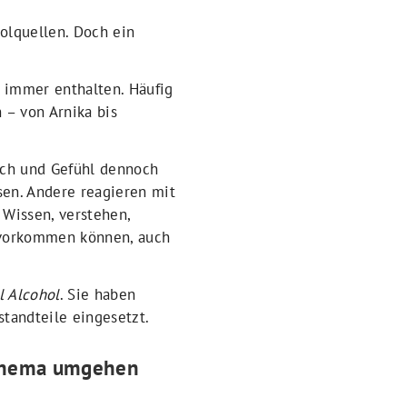
olquellen. Doch ein
t immer enthalten. Häufig
n – von Arnika bis
uch und Gefühl dennoch
sen. Andere reagieren mit
 Wissen, verstehen,
n vorkommen können, auch
l Alcohol
. Sie haben
tandteile eingesetzt.
m Thema umgehen