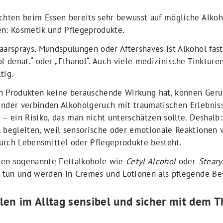
achten beim Essen bereits sehr bewusst auf mögliche Alkoh
en: Kosmetik und Pflegeprodukte.
aarsprays, Mundspülungen oder Aftershaves ist Alkohol fas
ol denat.“ oder „Ethanol“. Auch viele medizinische Tinkture
tig.
n Produkten keine berauschende Wirkung hat, können Ger
inder verbinden Alkoholgeruch mit traumatischen Erlebnis
 – ein Risiko, das man nicht unterschätzen sollte. Deshalb:
l begleiten, weil sensorische oder emotionale Reaktione
urch Lebensmittel oder Pflegeprodukte besteht.
gen sogenannte Fettalkohole wie
Cetyl Alcohol
oder
Steary
u tun und werden in Cremes und Lotionen als pflegende Bes
llen im Alltag sensibel und sicher mit de