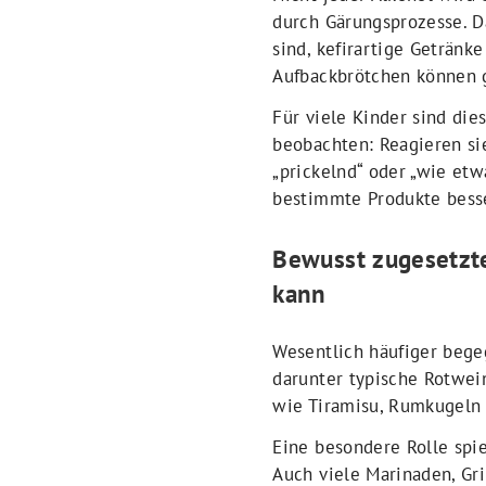
durch Gärungsprozesse. Da
sind, kefirartige Geträn
Aufbackbrötchen können g
Für viele Kinder sind die
beobachten: Reagieren si
„prickelnd“ oder „wie et
bestimmte Produkte bess
Bewusst zugesetzte
kann
Wesentlich häufiger begeg
darunter typische Rotwei
wie Tiramisu, Rumkugeln 
Eine besondere Rolle spi
Auch viele Marinaden, Gr