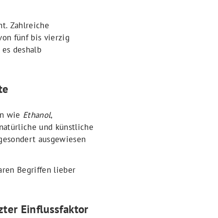
t. Zahlreiche
on fünf bis vierzig
t es deshalb
te
fen wie
Ethanol
,
natürliche und künstliche
t gesondert ausgewiesen
aren Begriffen lieber
ter Einflussfaktor